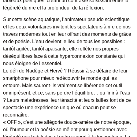
tableaux poétiques, créant un contraste saisissant entre la
légèreté du rire et la profondeur de la réflexion.
Sur cette scène aquatique, l’animateur pseudo scientifique
et les deux volontaires invitent les spectateurs à rire de nos
travers modernes tout en leur offrant des moments de grâce
et de poésie. L’eau devient le lieu de tous les possibles :
tantôt agitée, tantôt apaisante, elle reflète nos propres
déséquilibres face à cette hyperconnexion constante qui
nous éloigne de l’essentiel.
Le défi de Nadège et Hervé ? Réussir à se défaire de leur
smartphone pour mieux redécouvrir le monde qui les
entoure. Mais sauront-ils vraiment se libérer de cet outil
omniprésent, et ce, sans perdre l’équilibre… ou finir à l’eau
? Leurs maladresses, leur ténacité et leurs failles font de ce
spectacle une expérience unique où chacun peut se
reconnaître.
« OFF », c’est une allégorie douce-amère de notre époque,
où l’humour et la poésie se mêlent pour questionner avec
légèreté nos habitudes et notre rapport à la technologie. La